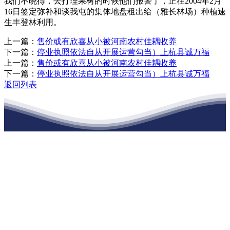
我们不晓得，去打理果树的时候他们报警了，正在2004年2月
16日签定弥补和谈我屯的集体地盘租出给（雅长林场）种植速
生丰登林利用。
上一篇：
售价或有欣喜从小被河南农村佳耦收养
下一篇：
停业执照依法自从开展运营勾当）上杭县诚万福
上一篇：
售价或有欣喜从小被河南农村佳耦收养
下一篇：
停业执照依法自从开展运营勾当）上杭县诚万福
返回列表
江苏俄罗斯专享会建材有限公司
公司经营范围包括：建材销售；干粉砂浆、水泥制品生产、销售；普
通货物仓储；道路普通货物运输；建筑劳务分包（凭资质证书经
营）。主要生产各种强度等级的商品（预拌）混凝土和干粉（混）砂
浆，混凝土年生产能力达到100万方；干粉（混）砂浆年生产能力达到