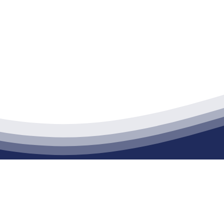
江苏俄罗斯专享会建材有限公司
通货物仓储；道路普通货物运输；建筑劳务分包（凭资质证书经营）。主要
生产能力达到100万方；干粉（混）砂浆年生产能力达到20万吨。