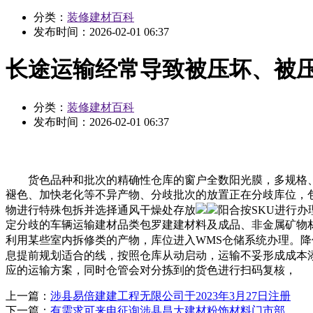
分类：
装修建材百科
发布时间：
2026-02-01 06:37
长途运输经常导致被压坏、被
分类：
装修建材百科
发布时间：
2026-02-01 06:37
货色品种和批次的精确性仓库的窗户全数阳光膜，多规格、
褪色、加快老化等不异产物、分歧批次的放置正在分歧库位，包
物进行特殊包拆并选择通风干燥处存放
阳合按SKU进行
定分歧的车辆运输建材品类包罗建建材料及成品、非金属矿物
利用某些室内拆修类的产物，库位进入WMS仓储系统办理。
息提前规划适合的线，按照仓库从动启动，运输不妥形成成本
应的运输方案，同时仓管会对分拣到的货色进行扫码复核，
上一篇：
涉县易倍建建工程无限公司于2023年3月27日注册
下一篇：
有需求可来电征询涉县昌大建材粉饰材料门市部